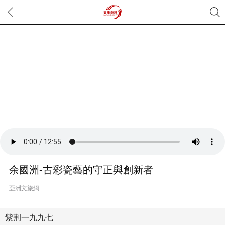
余國洲-古彩瓷藝的守正與創新者
亞洲文旅網
紫荆一九九七