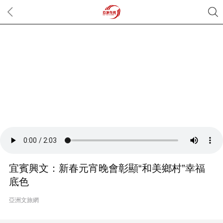
宜賓興文：新春元宵晚會彰顯“和美鄉村”幸福
底色
亞洲文旅網