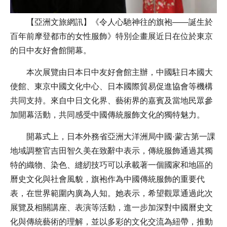
【亞洲文旅網訊】《令人心馳神往的旗袍——誕生於
百年前摩登都市的女性服飾》特別企畫展近日在位於東京
的日中友好會館開幕。
本次展覽由日本日中友好會館主辦，中國駐日本國大
使館、東京中國文化中心、日本國際貿易促進協會等機構
共同支持。來自中日文化界、藝術界的嘉賓及當地民眾參
加開幕活動，共同感受中國傳統服飾文化的獨特魅力。
開幕式上，日本外務省亞洲大洋洲局中國·蒙古第一課
地域調整官吉田智久美在致辭中表示，傳統服飾通過其獨
特的織物、染色、縫紉技巧可以承載著一個國家和地區的
曆史文化與社會風貌，旗袍作為中國傳統服飾的重要代
表，在世界範圍內廣為人知。她表示，希望觀眾通過此次
展覽及相關講座、表演等活動，進一步加深對中國曆史文
化與傳統藝術的理解，並以多彩的文化交流為紐帶，推動