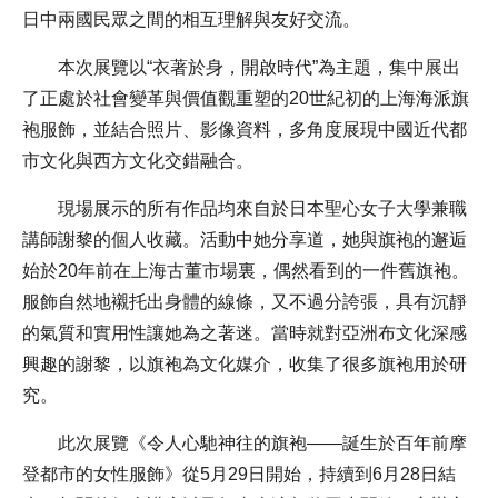
日中兩國民眾之間的相互理解與友好交流。
本次展覽以“衣著於身，開啟時代”為主題，集中展出
了正處於社會變革與價值觀重塑的20世紀初的上海海派旗
袍服飾，並結合照片、影像資料，多角度展現中國近代都
市文化與西方文化交錯融合。
現場展示的所有作品均來自於日本聖心女子大學兼職
講師謝黎的個人收藏。活動中她分享道，她與旗袍的邂逅
始於20年前在上海古董市場裏，偶然看到的一件舊旗袍。
服飾自然地襯托出身體的線條，又不過分誇張，具有沉靜
的氣質和實用性讓她為之著迷。當時就對亞洲布文化深感
興趣的謝黎，以旗袍為文化媒介，收集了很多旗袍用於研
究。
此次展覽《令人心馳神往的旗袍——誕生於百年前摩
登都市的女性服飾》從5月29日開始，持續到6月28日結