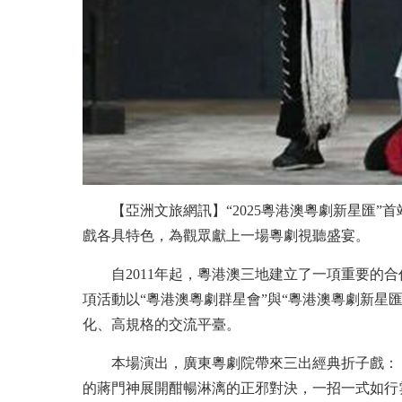
【亞洲文旅網訊】“2025粵港澳粵劇新星匯
戲各具特色，為觀眾獻上一場粵劇視聽盛宴。
自2011年起，粵港澳三地建立了一項重要的
項活動以“粵港澳粵劇群星會”與“粵港澳粵劇新星
化、高規格的交流平臺。
本場演出，廣東粵劇院帶來三出經典折子戲：
的蔣門神展開酣暢淋漓的正邪對決，一招一式如行