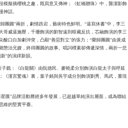
段模擬摘櫻桃之趣，既寫意又傳神；《虹橋贈珠》中，龔潔影飾
漫神話。
榮歸團圓”兩折，劇情跌宕，藝術特色鮮明。“逼寫休書”中，李三
大哥威逼施壓，千珊飾演的劉智遠則暗藏反抗，芯融飾演的李三
酸口白加劇沖突，凸顯“善惡對立”的張力；“榮歸團圓”由黃成
鄉懲治兄嫂，終得團圓的故事。唱詞樸素卻傳遞深情，兩折一悲
新”的演繹新韻。
劇折子戲：《白龍關》由阮德民、麥曉柔分別飾演白龍太子與呼延
；《漢宮驚魂》裏，葉子銘與吳宇成分別飾演劉秀、馬武，重現
新星匯”品牌活動曆經多年發展，已超越單純演出層面，成為聯結
思維的堅實平臺。