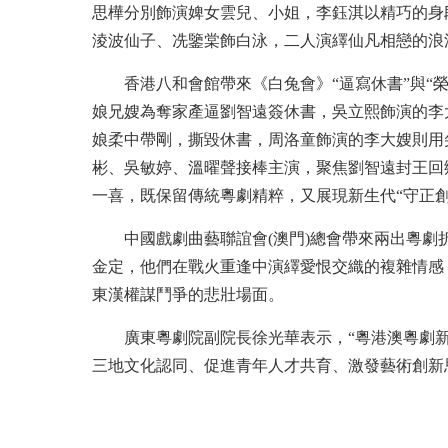
思樺分別飾演婢女雲兒、小姐，李鈺淇以精巧的身
淩波仙子、冼鑒棠飾白泳，二人演繹仙凡相戀的浪
香港八和會館帶來《白兔會》“逼寫休書”與“
娘兄嫂為奪家產逼劉智遠簽休書，吳立熙飾演的李
娘柔中帶剛，撕毀休書，周洛童飾演的李大嫂則用尖
彬、吳敏婷、溫曜聲接棒主演，聚焦劉智遠封王回
一喜，既保留傳統粵劇精粹，又展現新生代“守正創
中國戲劇曲藝聯誼會(澳門)總會帶來兩出粵
金定，他們在戰火重逢中演繹愛恨交織的複雜情感
東漢權謀鬥爭的悲壯場面。
廣東粵劇院副院長徐光華表示，“粵港澳粵劇
三地文化認同、促進青年人才共育、激發藝術創新