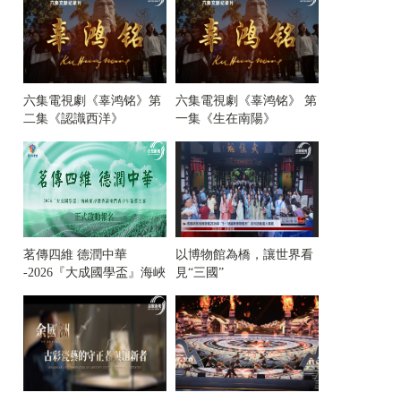
六集電視劇《辜鸿铭》第
六集電視劇《辜鸿铭》 第
二集《認識西洋》
一集《生在南陽》
茗傳四維 德潤中華
以博物館為橋，讓世界看
-2026『大成國學盃』海峽
見“三國”
兩岸暨香港澳門青少年茶
藝大賽