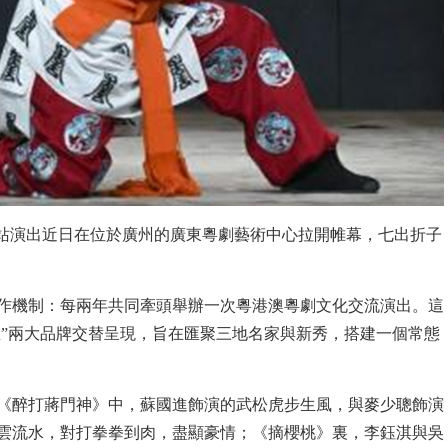
”首站演出近日在位於廣州的廣東粵劇藝術中心拉開帷幕，七出折子
合作機制：每兩年共同牽頭舉辦一次粵港澳粵劇文化交流演出。這
匯”兩大品牌交替呈現，旨在匯聚三地名家與新秀，搭建一個常態
《醉打蔣門神》中，蘇國進飾演的武松虎步生風，與麥少聰飾演
雲流水，對打拳拳到肉，盡顯豪情；《摘櫻桃》裏，李鈺淇與吳