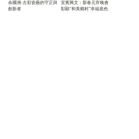
余國洲-古彩瓷藝的守正與
宜賓興文：新春元宵晚會
創新者
彰顯“和美鄉村”幸福底色