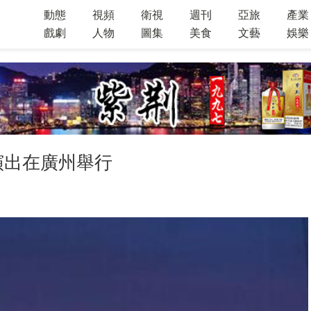
動態
視頻
衛視
週刊
亞旅
產業
戲劇
人物
圖集
美食
文藝
娛樂
站演出在廣州舉行