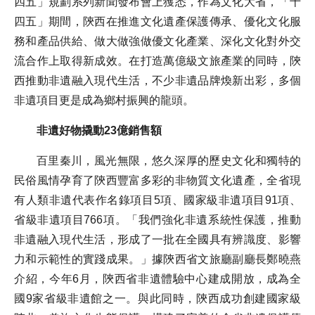
四五」規劃系列新聞發布會上獲悉，作為文化大省，「十
四五」期間，陝西在推進文化遺產保護傳承、優化文化服
務和產品供給、做大做強做優文化產業、深化文化對外交
流合作上取得新成效。在打造萬億級文旅產業的同時，陝
西推動非遺融入現代生活，不少非遺品牌煥新出彩，多個
非遺項目更是成為鄉村振興的龍頭。
非遺好物撬動23億銷售額
百里秦川，風光無限，悠久深厚的歷史文化和獨特的
民俗風情孕育了陝西豐富多彩的非物質文化遺產，全省現
有人類非遺代表作名錄項目5項、國家級非遺項目91項、
省級非遺項目766項。「我們強化非遺系統性保護，推動
非遺融入現代生活，形成了一批在全國具有辨識度、影響
力和示範性的實踐成果。」據陝西省文旅廳副廳長鄭曉燕
介紹，今年6月，陝西省非遺體驗中心建成開放，成為全
國9家省級非遺館之一。與此同時，陝西成功創建國家級