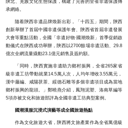
陝北、羌族文化生態保護，構建了完善的全省非遺保護傳
承網絡。
隨着陝西非遺品牌煥新出彩，「十四五」期間，陝西
創新舉辦了首屆中國非遺保護年會、陝西省首屆非遺發展
大會等重點活動，全國「非遺好物·國潮煥新」首季促銷啟
動儀式在陝西成功舉辦，陝西以2700餘場非遺活動、29.8
億次全網流量撬動23.1億元銷售及簽約額。
「同時，陝西實施非遺助力鄉村振興，全省265家省
級非遺工坊帶動就業14.5萬人次，人均年增收3.55萬元，
漢中藤編、咸陽茯茶、綏德石雕等多個非遺項目成為當地
鄉村振興的龍頭。」鄭曉燕介紹，鳳翔泥塑、洛南草編等
5項亦被文化和旅遊部評為全國非遺工坊典型案例。
國潮漢服沉浸式演藝等成全國旅遊熱點
作為文化旅遊大省，陝西將文旅產業作為全省萬億級