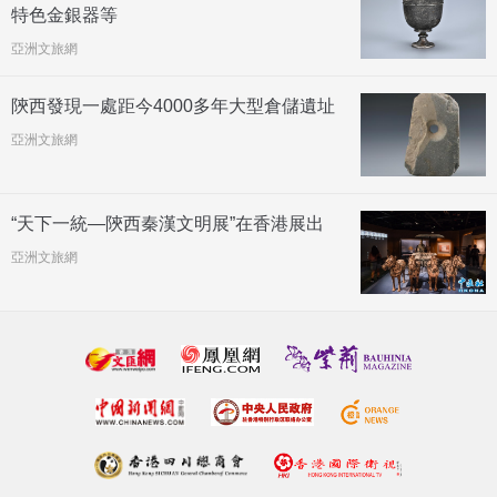
特色金銀器等
亞洲文旅網
陝西發現一處距今4000多年大型倉儲遺址
亞洲文旅網
“天下一統—陝西秦漢文明展”在香港展出
亞洲文旅網