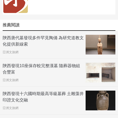
推薦閱讀
陝西唐代墓發現多件罕見陶俑 為研究道教文
化提供新線索
亞洲文旅網
陝西發現10座保存較完整漢墓 隨葬器物組
合豐富
亞洲文旅網
陝西發現十六國時期最高等級墓葬 土雕藻井
印證文化交融
亞洲文旅網