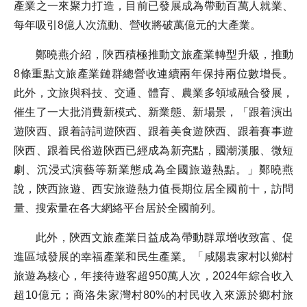
產業之一來聚力打造，目前已發展成為帶動百萬人就業、
每年吸引8億人次流動、營收將破萬億元的大產業。
鄭曉燕介紹，陝西積極推動文旅產業轉型升級，推動
8條重點文旅產業鏈群總營收連續兩年保持兩位數增長。
此外，文旅與科技、交通、體育、農業多領域融合發展，
催生了一大批消費新模式、新業態、新場景，「跟着演出
遊陝西、跟着詩詞遊陝西、跟着美食遊陝西、跟着賽事遊
陝西、跟着民俗遊陝西已經成為新亮點，國潮漢服、微短
劇、沉浸式演藝等新業態成為全國旅遊熱點。」鄭曉燕
說，陝西旅遊、西安旅遊熱力值長期位居全國前十，訪問
量、搜索量在各大網絡平台居於全國前列。
此外，陝西文旅產業日益成為帶動群眾增收致富、促
進區域發展的幸福產業和民生產業。「咸陽袁家村以鄉村
旅遊為核心，年接待遊客超950萬人次，2024年綜合收入
超10億元；商洛朱家灣村80%的村民收入來源於鄉村旅