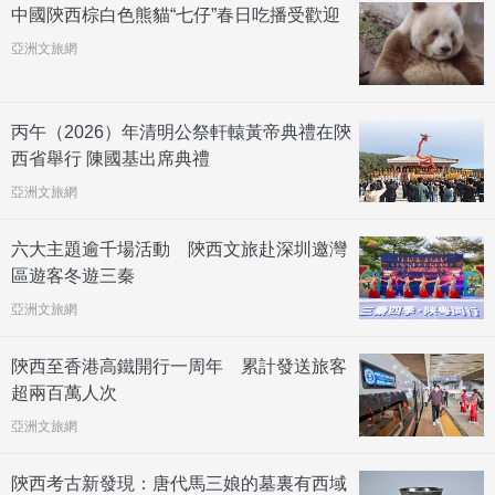
中國陝西棕白色熊貓“七仔”春日吃播受歡迎
亞洲文旅網
丙午（2026）年清明公祭軒轅黃帝典禮在陝
西省舉行 陳國基出席典禮
亞洲文旅網
六大主題逾千場活動 陝西文旅赴深圳邀灣
區遊客冬遊三秦
亞洲文旅網
陝西至香港高鐵開行一周年 累計發送旅客
超兩百萬人次
亞洲文旅網
陝西考古新發現：唐代馬三娘的墓裏有西域