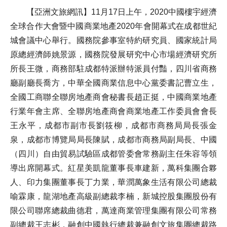
【亞洲文旅網訊】11月17日上午，2020中國樓宇經濟
全球合作大會暨中國商業地產2020年會開幕式在成都世紀
城會議中心舉行。國務院參事室特約研究員、國家統計局
原總經濟師姚景源，國務院發展研究中心市場經濟研究所
所長王微，商務部駐成都特派辦特派員付豔，四川省商務
廳副廳長喬方，中華全國商業信息中心黨委書記曹立生，
全國工商聯全聯房地產商會秘書長趙正挺，中國商業地產
行業年會主席、全聯房地產商會商業地產工作委員會會長
王永平，成都市副市長劉筱柳，成都市商務局局長張金
泉，成都市博覽局局長陳賦，成都市商務局副局長、中國
（四川）自由貿易試驗區成都管委會常務副主任朱容等領
導出席開幕式。紅星美凱龍董事長車建新，萬科集團合夥
人、印力集團董事長丁力業，華潤萬象生活有限公司總裁
喻霖康，龍湖地產高級副總裁李楠，新城控股集團股份有
限公司聯席總裁曲德君，萬達商業管理集團有限公司常務
副總裁王志彬，融創中國執行總裁兼融創文旅集團總裁路