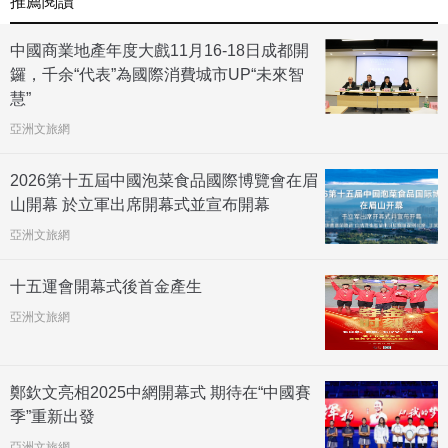
推薦閱讀
中國商業地產年度大戲11月16-18日成都開
鑼，千余“代表”為國際消費城市UP“未來智
慧”
亞洲文旅網
2026第十五屆中國泡菜食品國際博覽會在眉
山開幕 於立軍出席開幕式並宣布開幕
亞洲文旅網
十五運會開幕式後首金產生
亞洲文旅網
鄭欽文亮相2025中網開幕式 期待在“中國賽
季”重新出發
亞洲文旅網