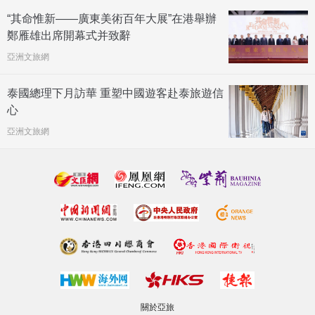
“其命惟新——廣東美術百年大展”在港舉辦
鄭雁雄出席開幕式并致辭
亞洲文旅網
泰國總理下月訪華 重塑中國遊客赴泰旅遊信
心
亞洲文旅網
關於亞旅