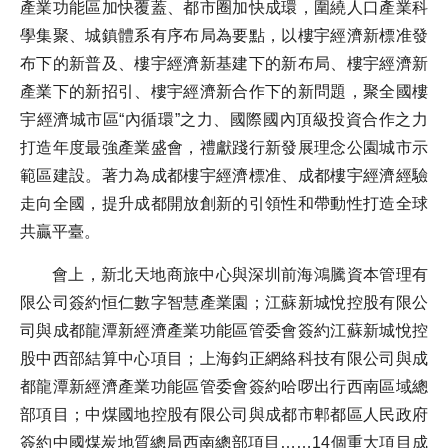
產業功能區加快覆蓋、都市圈加快成環，圍繞人口產業科
學集聚、城鎮體系有序布局為要點，以樓宇經濟新標准發
布下的新普及、樓宇經濟新基建下的新布局、樓宇經濟新
產業下的新招引、樓宇經濟新合作下的新問題，聚全國樓
宇經濟城市區“內循環”之力、國際國內頂級投資合作之力
打造年度最強產業盛會，禮獻踐行新發展理念公園城市示
範區建設。著力為成都樓宇經濟標准、成都樓宇經濟經驗
走向全國，提升成都開放創新的引領性和帶動性打造全球
共贏平臺。
會上，新北天地商旅中心與深圳前海鴻騰資本管理有
限公司簽約恒仁數字智慧產業園；江蘇新城悅控股有限公
司與成都龍潭新經濟產業功能區管委會簽約江蘇新城悅控
股中西部結算中心項目；上海鈞正網絡科技有限公司與成
都龍潭新經濟產業功能區管委會簽約哈啰出行西南區域總
部項目；中煤國地控股有限公司與成都市郫都區人民政府
簽約中國煤炭地質總局西南總部項目……14個重大項目成