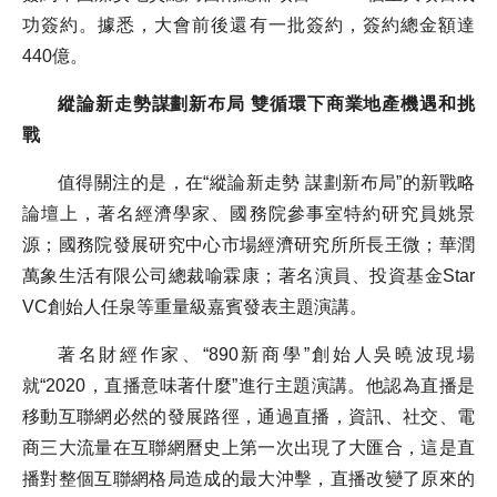
功簽約。據悉，大會前後還有一批簽約，簽約總金額達
440億。
縱論新走勢謀劃新布局 雙循環下商業地產機遇和挑
戰
值得關注的是，在“縱論新走勢 謀劃新布局”的新戰略
論壇上，著名經濟學家、國務院參事室特約研究員姚景
源；國務院發展研究中心市場經濟研究所所長王微；華潤
萬象生活有限公司總裁喻霖康；著名演員、投資基金Star
VC創始人任泉等重量級嘉賓發表主題演講。
著名財經作家、“890新商學”創始人吳曉波現場
就“2020，直播意味著什麼”進行主題演講。他認為直播是
移動互聯網必然的發展路徑，通過直播，資訊、社交、電
商三大流量在互聯網曆史上第一次出現了大匯合，這是直
播對整個互聯網格局造成的最大沖擊，直播改變了原來的